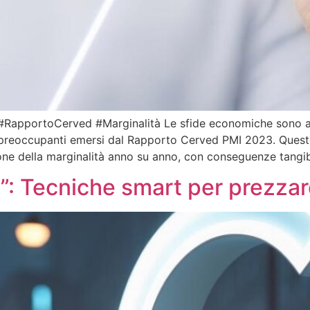
apportoCerved #Marginalità Le sfide economiche sono all’
reoccupanti emersi dal Rapporto Cerved PMI 2023. Questo st
one della marginalità anno su anno, con conseguenze tangibili
!”: Tecniche smart per prezzar