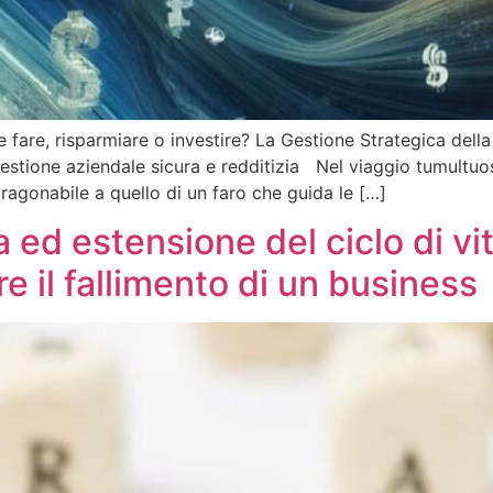
 fare, risparmiare o investire? La Gestione Strategica della
stione aziendale sicura e redditizia Nel viaggio tumultuoso 
aragonabile a quello di un faro che guida le […]
ed estensione del ciclo di vit
e il fallimento di un business