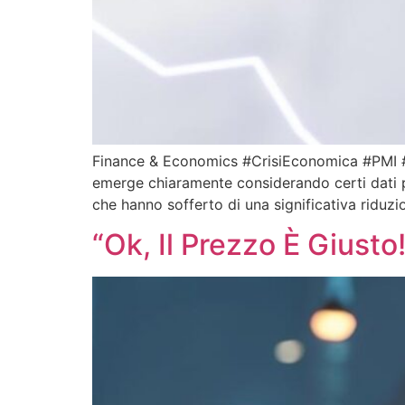
Finance & Economics #CrisiEconomica #PMI #R
emerge chiaramente considerando certi dati p
che hanno sofferto di una significativa riduzi
“Ok, Il Prezzo È Giusto