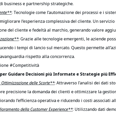
i business e partnership strategiche.
iente**
: Tecnologie come l’automazione dei processi e i sist
e migliorare l’esperienza complessiva del cliente. Un servizio 
ne del cliente e fedeltà al marchio, generando valore aggiun
zzazione**
: Grazie alle tecnologie emergenti, le aziende pos
ucendo i tempi di lancio sul mercato. Questo permette all’az
’avanguardia rispetto alla concorrenza.
ione #Competitività
 per Guidare Decisioni più Informate e Strategie più Effi
Ottimizzazione delle Scorte**
: Attraverso l’analisi dei dati sto
precisione la domanda dei clienti e ottimizzare la gestione d
orando l’efficienza operativa e riducendo i costi associati al
glioramento della Customer Experience**
: Utilizzando dati dem