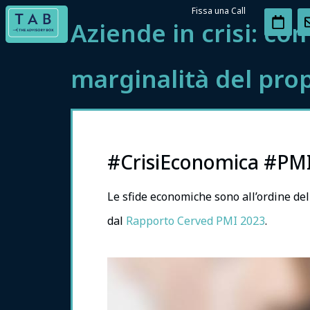
Fissa una Call
Aziende in crisi: c
marginalità del pro
#CrisiEconomica #PM
Le sfide economiche sono all’ordine de
dal
Rapporto Cerved PMI 2023
.