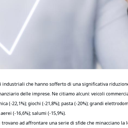
i industriali che hanno sofferto di una significativa riduzio
nanziario delle imprese. Ne citiamo alcuni: veicoli commercial
ica (-22,1%); giochi (-21,8%); pasta (-20%); grandi elettrodo
aerei (-16,6%); salumi (-15,9%).
i trovano ad affrontare una serie di sfide che minacciano la 