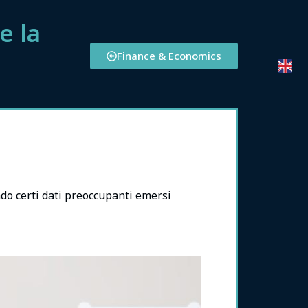
e la
Finance & Economics
do certi dati preoccupanti emersi