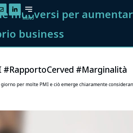
ome muoversi per aumentar
MENU
prio business
I #RapportoCerved #Marginalità
l giorno per molte PMI e ciò emerge chiaramente consideran