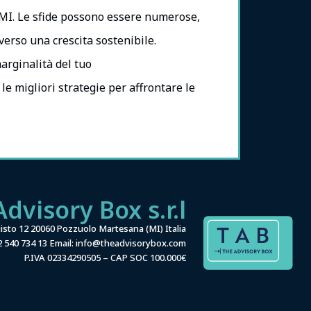
 PMI. Le sfide possono essere numerose,
verso una crescita sostenibile.
arginalità del tuo
e migliori strategie per affrontare le
dvisory Box s.r.l
uisto 12 20060 Pozzuolo Martesana (MI) Italia
02 540 734 13 Email: info@theadvisorybox.com
P.IVA 02334290505 – CAP SOC 100.000€