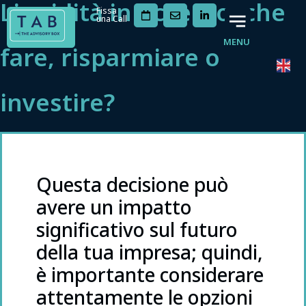
Liquidità in eccesso: che
Fissa
una Call
MENU
fare, risparmiare o
investire?
Questa decisione può
avere un impatto
significativo sul futuro
della tua impresa; quindi,
è importante considerare
attentamente le opzioni