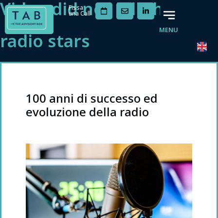
Video did not kill the
Fissa
una Call
MENU
radio stars
100 anni di successo ed
evoluzione della radio